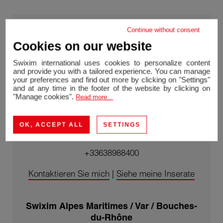
Continue without consent
Cookies on our website
Swixim international uses cookies to personalize content
and provide you with a tailored experience. You can manage
your preferences and find out more by clicking on "Settings"
and at any time in the footer of the website by clicking on
"Manage cookies".
Read more...
Daniel RUSSO
EI - Agent Swixim Marseille 4ème
OK, ACCEPT ALL
SETTINGS
RSAC 335 053 724 / Marseille
+33638988400
Kontaktieren Sie mich
|
Siehe meine Inserate
Swixim Alpes Maritimes / Var / Bouches-
du-Rhône