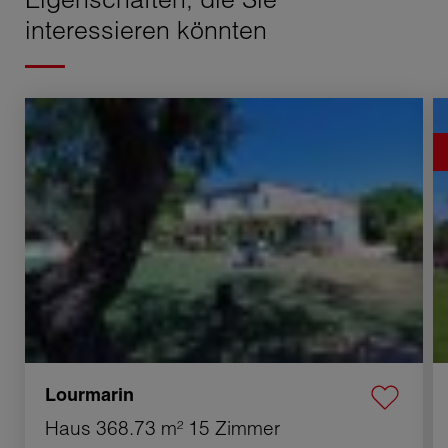
interessieren könnten
Verkauf Haus Lourmarin 15 Zimmer 368.73 m²
Ve
Lourmarin
Haus
368.73 m²
15 Zimmer