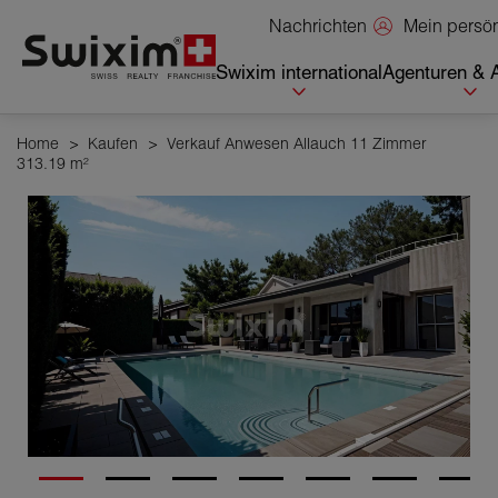
Cookies management panel
Mein persö
Nachrichten
Swixim international
Agenturen & 
Home
>
Kaufen
>
Verkauf Anwesen Allauch 11 Zimmer
313.19 m²