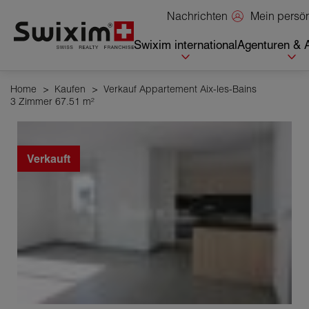
Cookies management panel
Mein persö
Nachrichten
Swixim international
Agenturen & 
Home
>
Kaufen
>
Verkauf Appartement Aix-les-Bains
3 Zimmer 67.51 m²
Verkauft