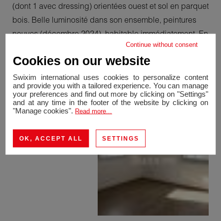
(dont 1 avec dressing) orientées ouest et sol en parquet
bois. Belle luminosité dans son ensemble, peintures
neuves (décembre 2024), habitable immédiatement. En
Continue without consent
complément, un garage fermé en sous-sol. Charges
Cookies on our website
trimestrielles 315€ (Copropriété de 60 lots), 3ème
étage/4, ascenseur, interphone, local vélo collectif.
Swixim international uses cookies to personalize content
and provide you with a tailored experience. You can manage
your preferences and find out more by clicking on "Settings"
and at any time in the footer of the website by clicking on
"Manage cookies".
Read more...
OK, ACCEPT ALL
SETTINGS