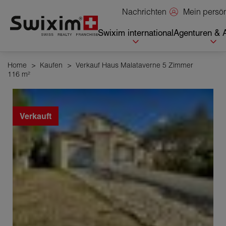
Cookies management panel
Mein persö
Nachrichten
Swixim international
Agenturen & 
Home
>
Kaufen
>
Verkauf Haus Malataverne 5 Zimmer
116 m²
Verkauft