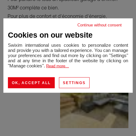
30M² complète ce bien.
Pour plus de confort et d'économie d'énergie,
l'isolation par l'extérieur ainsi que des combles ont été
Continue without consent
effectués. Quelques rafraichissements resteront à
Cookies on our website
prévoir. A visiter sans attendre.
Swixim international uses cookies to personalize content
and provide you with a tailored experience. You can manage
your preferences and find out more by clicking on "Settings"
and at any time in the footer of the website by clicking on
"Manage cookies".
Read more...
OK, ACCEPT ALL
SETTINGS