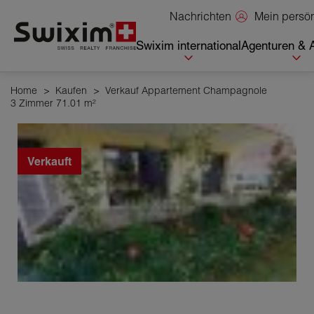
Cookies management panel
Mein persö
Nachrichten
Swixim international
Agenturen & 
Home
>
Kaufen
>
Verkauf Appartement Champagnole
3 Zimmer 71.01 m²
Verkauft