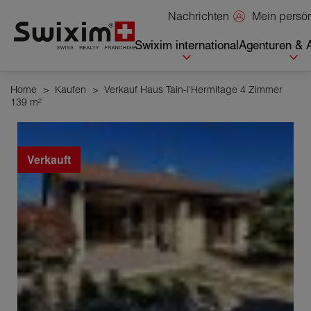
Cookies management panel
Mein persö
Nachrichten
Swixim international
Agenturen & 
Home
>
Kaufen
>
Verkauf Haus Tain-l'Hermitage 4 Zimmer
139 m²
Verkauft