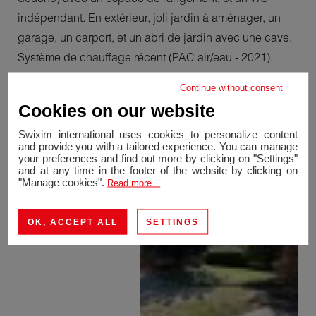
indépendant. En extérieur, joli jardin à aménager, un
garage, un carport, et un abri de jardin avec une cave.
Système de chauffage récent (PAC air/eau - 2021).
Cette maison bien agencée offre encore un potentiel
Continue without consent
très intéressant (ouverture cuisine sur séjour par
Cookies on our website
exemple..). L'ensemble sur un terrain clos de 715m2
Swixim international uses cookies to personalize content
environ.
and provide you with a tailored experience. You can manage
A visiter en exclusivité et sur rendez-vous!
your preferences and find out more by clicking on "Settings"
and at any time in the footer of the website by clicking on
"Manage cookies".
Read more...
OK, ACCEPT ALL
SETTINGS