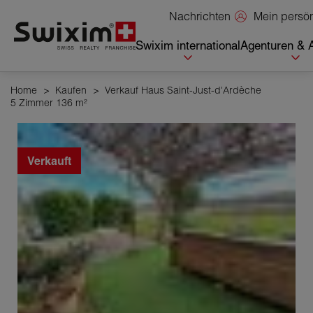
Cookies management panel
Mein persö
Nachrichten
Swixim international
Agenturen & 
Home
>
Kaufen
>
Verkauf Haus Saint-Just-d'Ardèche
5 Zimmer 136 m²
Verkauft