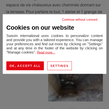
espace de vie chaleureux avec cheminée donnant sur
la terrasse. Pour parfaire le tout, 1 atelier et 1 grange de
plus de 120m² chacun complètent ce bien, idéal pour
Continue without consent
les amoureux de bricolage ou de mécanique. A visiter
Cookies on our website
sans tarder, bien rare sur le secteur.
Swixim international uses cookies to personalize content
and provide you with a tailored experience. You can manage
your preferences and find out more by clicking on "Settings"
and at any time in the footer of the website by clicking on
"Manage cookies".
Read more...
OK, ACCEPT ALL
SETTINGS