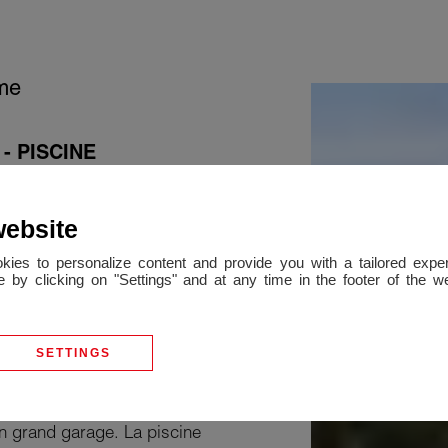
me
- PISCINE
n en pierre proche de
ée sur la campagne et le
website
cuisine toute équipée et
okies to personalize content and provide you with a tailored ex
 by clicking on "Settings" and at any time in the footer of the 
e à foyer ouvert, puis une
ne très belle suite parentale
e de 3 chambres, une salle
SETTINGS
n bureau.
s avec arbres fruitiers,
un grand garage. La piscine