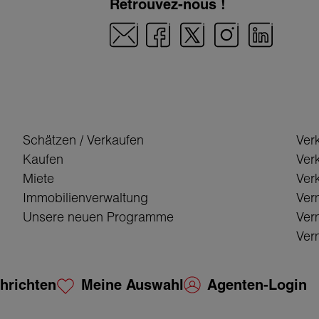
Retrouvez-nous !
Schätzen / Verkaufen
Ver
Kaufen
Ver
Miete
Verk
Immobilienverwaltung
Ver
Unsere neuen Programme
Ver
Verm
hrichten
Meine Auswahl
Agenten-Login