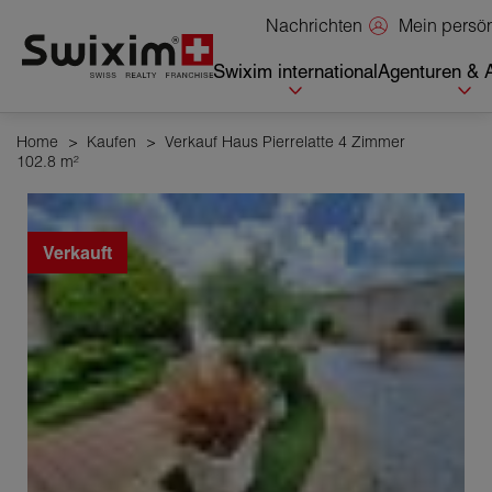
Cookies management panel
Mein persö
Nachrichten
Swixim international
Agenturen & 
Home
>
Kaufen
>
Verkauf Haus Pierrelatte 4 Zimmer
102.8 m²
Verkauft