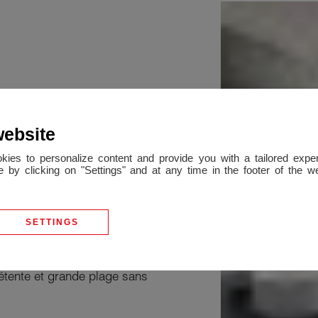
me
website
okies to personalize content and provide you with a tailored ex
 by clicking on "Settings" and at any time in the footer of the 
tier très calme découvrez
jour donnant sur la véranda
SETTINGS
dont une avec terrasse, 2
 profiter du jardin arboré ainsi
étente et grande plage sans