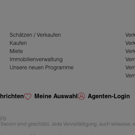
Schätzen / Verkaufen
Ver
Kaufen
Ver
Miete
Verk
Immobilienverwaltung
Ver
Unsere neuen Programme
Ver
Verm
hrichten
Meine Auswahl
Agenten-Login
gig.
wixim sind geschützt. Jede Vervielfältigung, auch teilweise, wi