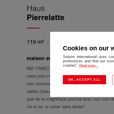
Haus
Pierrelatte
119 m²
4 Zimmer
3 Schlafräu
Cookies on our 
Swixim international uses co
maison avec piscine 3 chambres
preferences and find out more
cookies".
Read more...
Réf:1784EC. Pierrelatte. Située dans un quar
cette jolie maison composée d'un spacieux sé
OK, ACCEPT ALL
très lumineuse, cuisine équipée, 3 chambres 
salles d'eau, 1 garage, 1 cellier. Vous pourrez
que de la magnifique piscine avec son coin d
vis à vis. à visiter sans tarder!