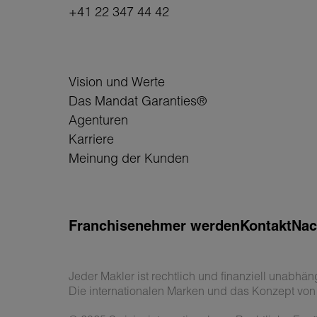
+41 22 347 44 42
Vision und Werte
Das Mandat Garanties®
Agenturen
Karriere
Meinung der Kunden
Franchisenehmer werden
Kontakt
Nac
Jeder Makler ist rechtlich und finanziell unabhän
Die internationalen Marken und das Konzept von S