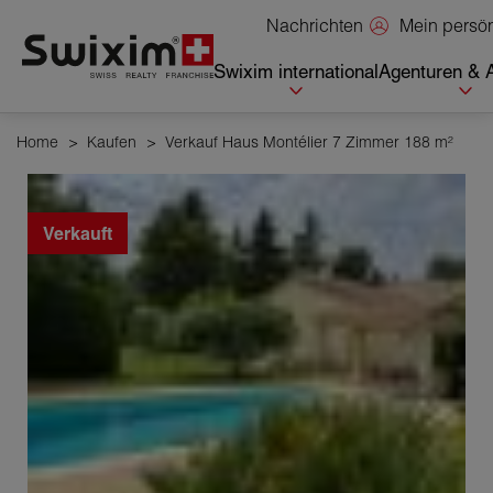
Cookies management panel
Mein persö
Nachrichten
Swixim international
Agenturen & 
Home
>
Kaufen
>
Verkauf Haus Montélier 7 Zimmer 188 m²
Verkauft