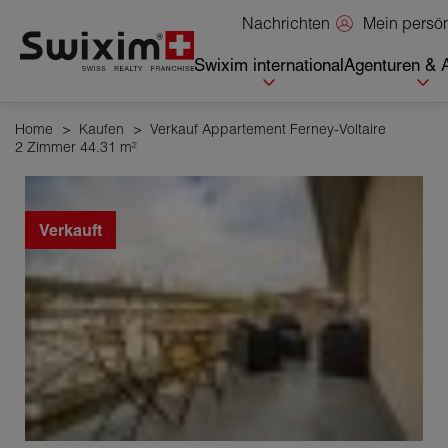
Cookies management panel
Mein persö
Nachrichten
Swixim international
Agenturen & 
Home
>
Kaufen
>
Verkauf Appartement Ferney-Voltaire
2 Zimmer 44.31 m²
Verkauft