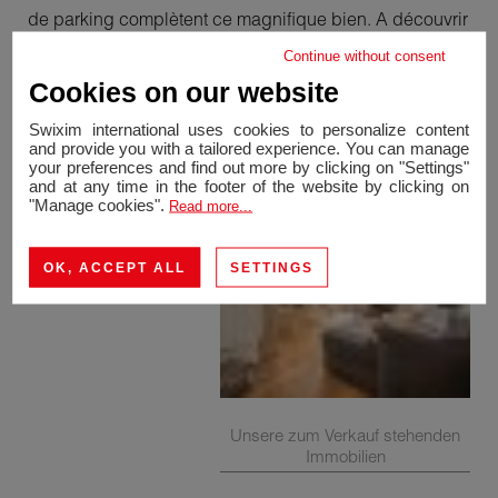
de parking complètent ce magnifique bien. A découvrir
rapidement! Contact: Michael Da Rocha +41 76 615 66
Continue without consent
13
Cookies on our website
Swixim international uses cookies to personalize content
and provide you with a tailored experience. You can manage
your preferences and find out more by clicking on "Settings"
and at any time in the footer of the website by clicking on
"Manage cookies".
Read more...
OK, ACCEPT ALL
SETTINGS
Unsere zum Verkauf stehenden
Immobilien