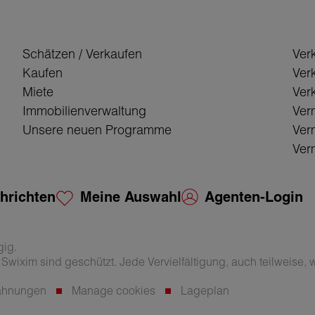
Schätzen / Verkaufen
Ver
Kaufen
Ver
Miete
Verk
Immobilienverwaltung
Ver
Unsere neuen Programme
Ver
Verm
hrichten
Meine Auswahl
Agenten-Login
gig.
wixim sind geschützt. Jede Vervielfältigung, auch teilweise, wi
wähnungen
Manage cookies
Lageplan