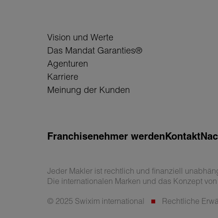
Vision und Werte
Das Mandat Garanties®
Agenturen
Karriere
Meinung der Kunden
Franchisenehmer werden
Kontakt
Nac
Jeder Makler ist rechtlich und finanziell unabhän
Die internationalen Marken und das Konzept von S
© 2025 Swixim international
Rechtliche Er