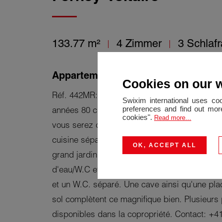
133.77 m²
4 Zimmer
3 Schlaf
Appartement T4 de 133m2 avec jard
Cookies on our 
Réf. 442MR: EN EXCLUSIVITE, Ferney-Voltair
Swixim international uses co
preferences and find out more
années 80 clame et sécurisé avec des espaces
cookies".
Read more...
vous serez charmé par cet appartement T3 
cuisine séparée, un séjour avec accès a une 
OK, ACCEPT ALL
grand jardin, 3 chambres à coucher dont une 
d'eau/W.C et véranda faisant office de burea
et un W.C. séparé. Une cave ainsi qu'une pla
sol complètent ce magnifique bien. Plusieurs
disponibles dans la copropriété. Contact: +4