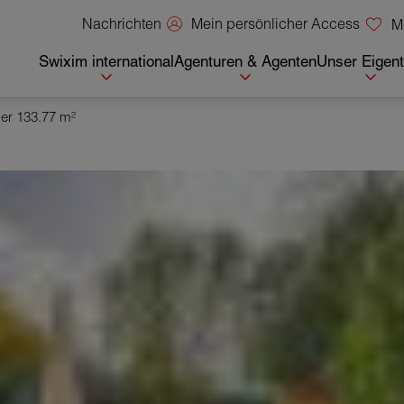
Mein persönlicher Access
Nachrichten
M
Swixim international
Agenturen & Agenten
Unser Eigen
mer 133.77 m²