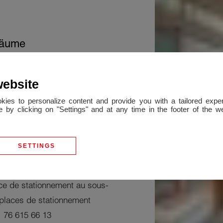
räume
in
website
e, dans une résidence des
okies to personalize content and provide you with a tailored ex
 by clicking on "Settings" and at any time in the footer of the 
 verts et terrain de tennis ,
de 133m2 composé d'une
véranda, une terrasse et un
SETTINGS
suite parentale avec salle
u, une salle de bains avec W.C
ce de stationnement au sous-
 places de stationnement
1 76 615 66 13