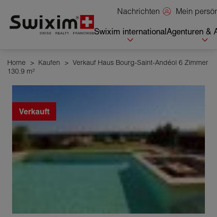
Cookies management panel
Mein persö
Nachrichten
Swixim international
Agenturen & 
Home
>
Kaufen
>
Verkauf Haus Bourg-Saint-Andéol 6 Zimmer
130.9 m²
Verkauft