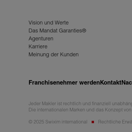
Vision und Werte
Das Mandat Garanties®
Agenturen
Karriere
Meinung der Kunden
Franchisenehmer werden
Kontakt
Nac
Jeder Makler ist rechtlich und finanziell unabhän
Die internationalen Marken und das Konzept von S
© 2025 Swixim international
Rechtliche Er