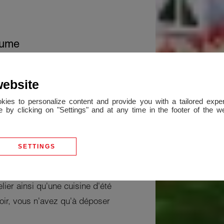
äume
 ARBORE
website
te belle maison idéalement
okies to personalize content and provide you with a tailored ex
 by clicking on "Settings" and at any time in the footer of the 
profiterez de son beau jardin
ovée saura vous séduire.
ée avec dressing, d'un
SETTINGS
d'une belle cuisine
 vie, de 4 chambres avec
lier ainsi qu'une cuisine d'été
oir, vous n'avez qu'à déposer