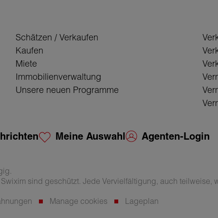
Schätzen / Verkaufen
Ver
Kaufen
Ver
Miete
Verk
Immobilienverwaltung
Ver
Unsere neuen Programme
Ver
Verm
hrichten
Meine Auswahl
Agenten-Login
gig.
wixim sind geschützt. Jede Vervielfältigung, auch teilweise, wi
wähnungen
Manage cookies
Lageplan