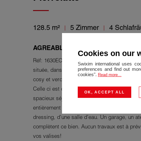
128.5 m²
5 Zimmer
4 Schlafr
AGREABLE MAISON AVEC JARDIN
Cookies on our 
Réf: 1630EC. Lapalud. Coup de cœur pour cet
Swixim international uses co
preferences and find out more
située, dans un quartier calme, vous pourrez 
cookies".
Read more...
cosy et verdoyant. Cette maison joliment rén
Celle ci est composée d'un grand hall d'entr
OK, ACCEPT ALL
spacieux séjour salon lumineux avec balcon, 
entièrement équipée ouverte sur l'espace de
dressing, d'une salle d'eau. Un garage, un ate
complètent ce bien. Aucun travaux est à prév
vos valises!