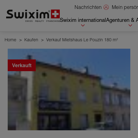
Cookies management panel
Mein persö
Nachrichten
Swixim international
Agenturen & 
Home
>
Kaufen
>
Verkauf Mietshaus Le Pouzin 180 m²
Verkauft