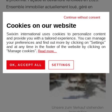
Ensemble immobilier actuellement loué, géré en
monopropriété avec de faibles charges. Nombreux
Continue without consent
travaux réalisés, bien entretenu. Un bon investissement
Cookies on our website
à réaliser... A découvrir !
Swixim international uses cookies to personalize content
and provide you with a tailored experience. You can manage
your preferences and find out more by clicking on "Settings"
and at any time in the footer of the website by clicking on
"Manage cookies".
Read more...
OK, ACCEPT ALL
SETTINGS
Unsere zum Verkauf stehenden