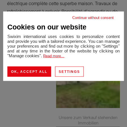
électrique complète cette superbe maison. Travaux de
rafraîchissement à prévoir. Possibilité d'agrandir ou de
Continue without consent
faire un garage fermé. A découvrir rapidement!
Cookies on our website
Contact: +41 76 615 66 13
Swixim international uses cookies to personalize content
and provide you with a tailored experience. You can manage
your preferences and find out more by clicking on "Settings"
and at any time in the footer of the website by clicking on
"Manage cookies".
Read more...
OK, ACCEPT ALL
SETTINGS
Unsere zum Verkauf stehenden
Immobilien