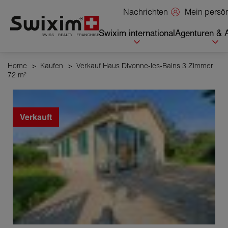
Cookies management panel
Mein persö
Nachrichten
Swixim international
Agenturen & 
Home
>
Kaufen
>
Verkauf Haus Divonne-les-Bains 3 Zimmer
72 m²
Verkauft