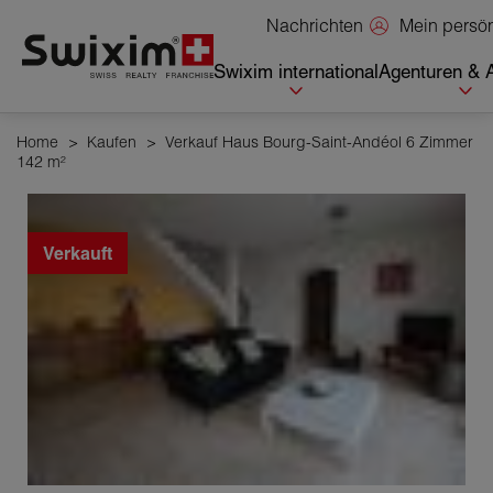
Cookies management panel
Mein persö
Nachrichten
Swixim international
Agenturen & 
Home
>
Kaufen
>
Verkauf Haus Bourg-Saint-Andéol 6 Zimmer
142 m²
Verkauft