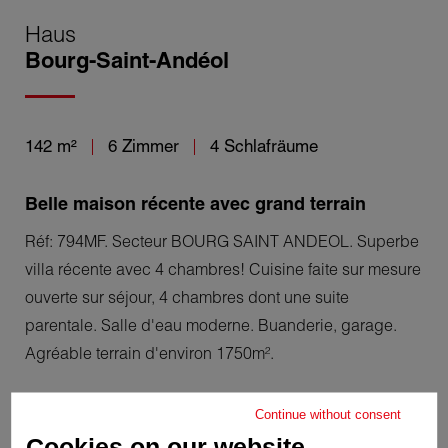
Haus
Bourg-Saint-Andéol
142 m²
6 Zimmer
4 Schlafräume
Belle maison récente avec grand terrain
Réf: 794MF. Secteur BOURG SAINT ANDEOL. Superbe
villa récente avec 4 chambres! Cuisine faite sur mesure
ouverte sur séjour, 4 chambres dont une suite
parentale. Salle d'eau moderne. Buanderie, garage.
Agréable terrain d'environ 1750m².
Continue without consent
Cookies on our website