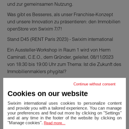
und zur gemeinsamen Nutzung.
Was gibt es Besseres, als unser Franchise-Konzept
und unsere Innovation zu präsentieren: den Immobilien
openStore von Swixim 7/7!
Stand D45 (RENT Paris 2023) - Swixim international
Ein Aussteller-Workshop in Raum 1 wird von Herrn
Caminati, C.E.O., dem Gründer, geleitet. 08/11/2023
von 18:30 bis 19:00 Uhr zum Thema: Ist die Zukunft des
Immobilienmaklers phygital?
Übersetzt mit www.DeepL.com/Translator (kostenlose
Continue without consent
Version)
Cookies on our website
Swixim international uses cookies to personalize content
and provide you with a tailored experience. You can manage
your preferences and find out more by clicking on "Settings"
and at any time in the footer of the website by clicking on
"Manage cookies".
Read more...
Unser neuestes
Nachrichten