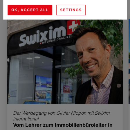
OK, ACCEPT ALL
SETTINGS
Der Werdegang von Olivier Nicpon mit Swixim
international
Vom Lehrer zum Immobilienbüroleiter in