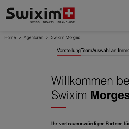
Cookies management panel
Home
>
Agenturen
>
Swixim Morges
Vorstellung
Team
Auswahl an Immo
Willkommen be
Swixim
Morge
Ihr vertrauenswürdiger Partner fü