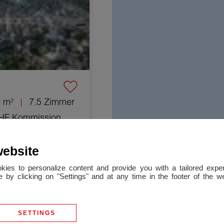
 m²
7.5 Zimmer
CHF
Kommission
website
 Genève 4 Zimmer 145 m²
okies to personalize content and provide you with a tailored ex
 by clicking on "Settings" and at any time in the footer of the 
SETTINGS