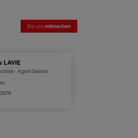
Bei uns
mitmachen
is
LAVIE
nchisé - Agent Swixim
59
2878