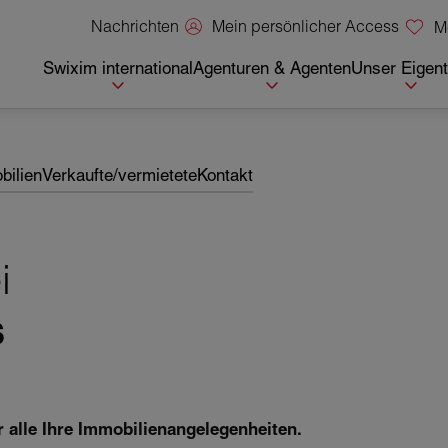
Mein persönlicher Access
Nachrichten
M
Swixim international
Agenturen & Agenten
Unser Eigen
bilien
Verkaufte/vermietete
Kontakt
i
s
r alle Ihre Immobilienangelegenheiten.