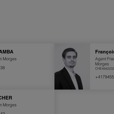
im Morges entscheiden?
:
Dank unserer fundierten Kenntnis des lokalen
Kompetenzen unserer Makler können wir Ihnen
gen bieten, die genau auf Ihre individuellen
AMBA
Franço
m Morges
Agent Fra
ie Zufriedenheit unserer Kunden hat für uns
Morges
n Artikel 1 unserer Ethik-Charta wider: „Die
138
CHE4942232
e anderen Erwägungen stellen“. Wir sind stolz
+4179455
gen und unsere Swiss-Quality-Garantien.
r nutzen die neuesten Technologien, um den
und bieten unseren Kunden einfachen Zugang zu
CHER
hrittlichen Recherchetools.
m Morges
, Fachkompetenz und Service „Swiss made“.
342