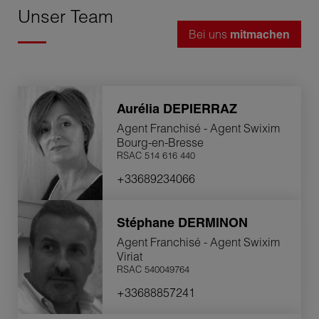
Unser Team
Bei uns
mitmachen
Aurélia
DEPIERRAZ
Agent Franchisé - Agent Swixim
Bourg-en-Bresse
RSAC 514 616 440
+33689234066
Stéphane
DERMINON
Agent Franchisé - Agent Swixim
Viriat
RSAC 540049764
+33688857241