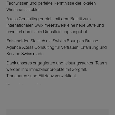
Fachwissen und perfekte Kenntnisse der lokalen
Wirtschaftsstruktur.
Axess Consulting erreicht mit dem Beitritt zum
internationalen Swixim-Netzwerk eine neue Stufe und
erweitert damit sein Dienstleistungsangebot.
Entscheiden Sie sich mit Swixim Bourg-en-Bresse
Agence Axess Consulting für Vertrauen, Erfahrung und
Service Swiss made.
Dank unseres engagierten und leistungsstarken Teams
werden Ihre Immobilienprojekte mit Sorgfalt,
Transparenz und Effizienz verwirklicht.
Was wir Ihnen bieten:
• Wohnimmobilien :
Häuser, Wohnungen,
Baugrundstücke.
• Gewerbeimmobilien:
Geschäftsräume, Ladenlokale,
Büros, Investitionen.