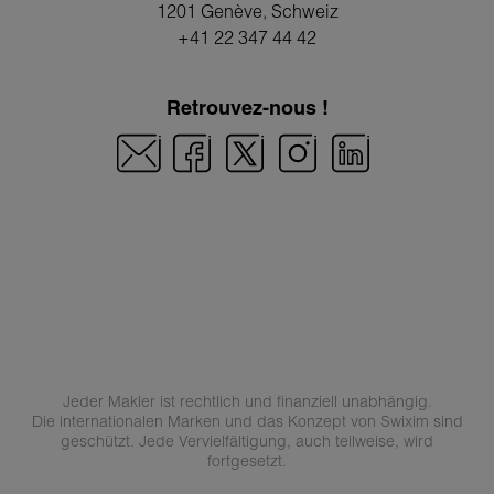
1201 Genève
, Schweiz
+41 22 347 44 42
Retrouvez-nous !
Jeder Makler ist rechtlich und finanziell unabhängig.
Die internationalen Marken und das Konzept von Swixim sind
geschützt. Jede Vervielfältigung, auch teilweise, wird
fortgesetzt.