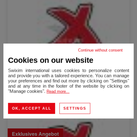
Verkauf Büro Bourg-en-Bresse 1 raum 213 m²
Continue without consent
Cookies on our website
Swixim international uses cookies to personalize content
and provide you with a tailored experience. You can manage
your preferences and find out more by clicking on "Settings"
and at any time in the footer of the website by clicking on
Bourg-en-Bresse
"Manage cookies".
Read more...
Büro
213 m²
1 raum
135 000 €
Kommission inbegriffen*
OK, ACCEPT ALL
SETTINGS
Verkauf Mietshaus Montagnat 1 raum 511 m²
Exklusives Angebot