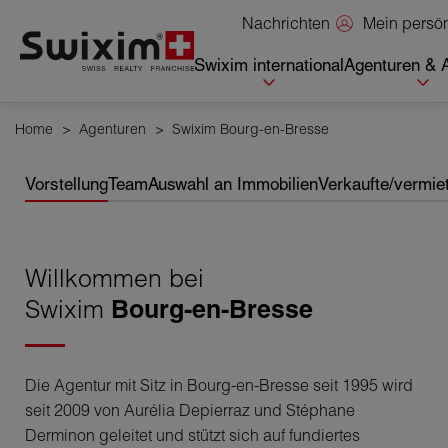
Cookies management panel
Mein persö
Nachrichten
Swixim international
Agenturen & 
Home
>
Agenturen
>
Swixim Bourg-en-Bresse
Vorstellung
Team
Auswahl an Immobilien
Verkaufte/vermie
Willkommen bei
Swixim
Bourg-en-Bresse
Die Agentur mit Sitz in Bourg-en-Bresse seit 1995 wird
seit 2009 von Aurélia Depierraz und Stéphane
Derminon geleitet und stützt sich auf fundiertes