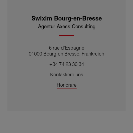
• Individuelle Betreuung:
Schätzung, Beratung,
Projektbegleitung.
Swixim Bourg-en-Bresse
Kontaktieren Sie uns noch heute, um Ihre
Agentur Axess Consulting
Immobilienvorhaben zu verwirklichen, egal ob es sich
um Gewerbe- oder Wohnimmobilien handelt.
6 rue d’Espagne
Aurélia Depierraz et Stéphane Derminon
01000 Bourg-en Bresse, Frankreich
Finanziell und rechtlich unabhängiger Franchisenehmer
+34 74 23 30 34
Kontaktiere uns
Honorare