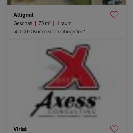
Attignat
Geschäft
75 m²
1 raum
55 000 €
Kommission inbegriffen*
Verkauf Geschäft Viriat 1 raum 250 m²
Viriat