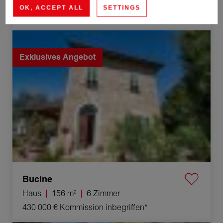
Haus
100 m²
4 Zimmer
OK, ACCEPT ALL
SETTINGS
170 000 €
Kommission inbegriffen*
Verkauf Haus Bucine 6 Zimmer 156 m²
Exklusives Angebot
Bucine
Haus
156 m²
6 Zimmer
430 000 €
Kommission inbegriffen*