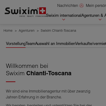
Cookies management panel
Mein persö
Nachrichten
Swixim international
Agenturen & 
Home
>
Agenturen
>
Swixim Chianti-Toscana
Vorstellung
Team
Auswahl an Immobilien
Verkaufte/vermie
Willkommen bei
Swixim
Chianti-Toscana
Wir sind eine Immobilienagentur mit über zwanzig
Jahren Erfahrung in der Branche.
Wir beraten, begleiten und unterstützen Sie bei der