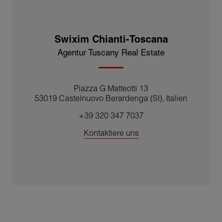
Professionalität, Transparenz und Service!
Elisabetta ADDABBO
Finanziell und rechtlich unabhängiger Franchisenehmer
Swixim Chianti-Toscana
Agentur Tuscany Real Estate
Piazza G Matteotti 13
53019 Castelnuovo Berardenga (SI), Italien
+39 320 347 7037
Kontaktiere uns