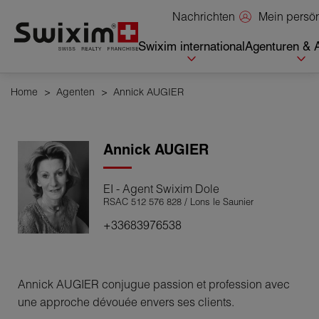
Cookies management panel
Mein persö
Nachrichten
Swixim international
Agenturen & 
Home
>
Agenten
>
Annick AUGIER
Annick
AUGIER
EI - Agent Swixim Dole
RSAC 512 576 828 / Lons le Saunier
+33683976538
Annick AUGIER conjugue passion et profession avec
une approche dévouée envers ses clients.