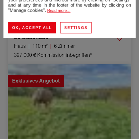
and at any time in the footer of the website by clicking on
"Manage cookies".
Read more...
OK, ACCEPT ALL
SETTINGS
Le Deschaux
Haus
110 m²
6 Zimmer
397 000 €
Kommission inbegriffen*
Verkauf Baugrundstück Mercey-le-Grand 1000 m²
Exklusives Angebot