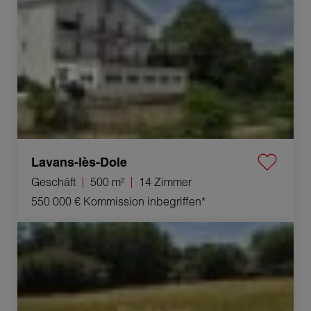
Lavans-lès-Dole
Geschäft
500 m²
14 Zimmer
550 000 €
Kommission inbegriffen*
Verkauf Baugrundstück Dole 1298 m²