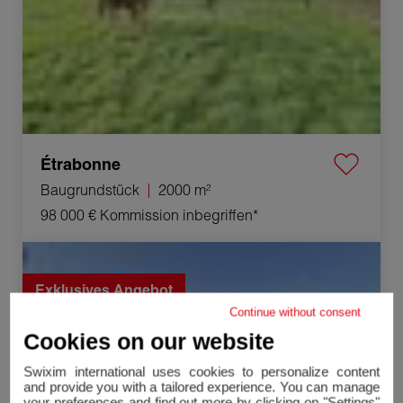
Étrabonne
Baugrundstück
2000 m²
98 000 €
Kommission inbegriffen*
Verkauf Haus Le Deschaux 6 Zimmer 110 m²
Exklusives Angebot
Continue without consent
Cookies on our website
Swixim international uses cookies to personalize content
and provide you with a tailored experience. You can manage
your preferences and find out more by clicking on "Settings"