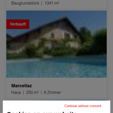
Baugrundstück
1341 m²
Verkauf Haus Marcellaz 8 Zimmer 250 m²
Verkauft
Marcellaz
Haus
250 m²
8 Zimmer
Verkauf Haus Villard 7 Zimmer 250 m²
Continue without consent