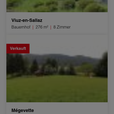
Viuz-en-Sallaz
Bauernhof
276 m²
8 Zimmer
Verkauf Baugrundstück Mégevette 1341 m²
Verkauft
Mégevette