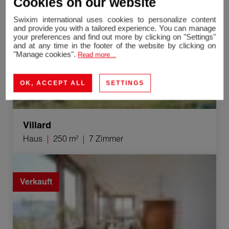
Cookies on our website
Verkauft
Swixim international uses cookies to personalize content
and provide you with a tailored experience. You can manage
your preferences and find out more by clicking on "Settings"
and at any time in the footer of the website by clicking on
"Manage cookies".
Read more...
OK, ACCEPT ALL
SETTINGS
Villard
Haus
250 m²
7 Zimmer
Verkauf Duplex Viuz-en-Sallaz 3 Zimmer 84.06 m²
Verkauft