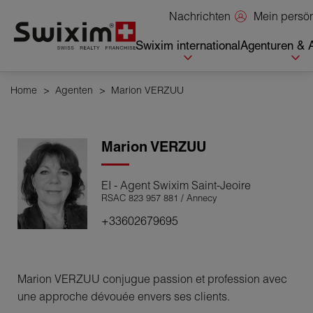
Cookies management panel
Mein persö
Nachrichten
Swixim international
Agenturen & 
Home
>
Agenten
>
Marion VERZUU
Marion
VERZUU
EI - Agent Swixim Saint-Jeoire
RSAC 823 957 881 / Annecy
+33602679695
Marion VERZUU conjugue passion et profession avec
une approche dévouée envers ses clients.