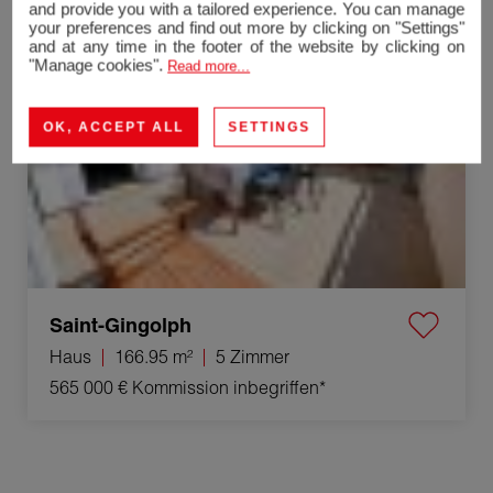
and provide you with a tailored experience. You can manage
Verkauf Haus Saint-Gingolph 5 Zimmer 166.95 m²
your preferences and find out more by clicking on "Settings"
and at any time in the footer of the website by clicking on
"Manage cookies".
Read more...
OK, ACCEPT ALL
SETTINGS
Saint-Gingolph
Haus
166.95 m²
5 Zimmer
565 000 €
Kommission inbegriffen*