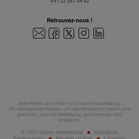
+41 22 347 44 42
Retrouvez-nous !
Jeder Makler ist rechtlich und finanziell unabhängig.
Die internationalen Marken und das Konzept von Swixim sind
geschützt. Jede Vervielfältigung, auch teilweise, wird
fortgesetzt.
© 2025 Swixim international
Rechtliche
Erwähnungen
Manage cookies
Lageplan