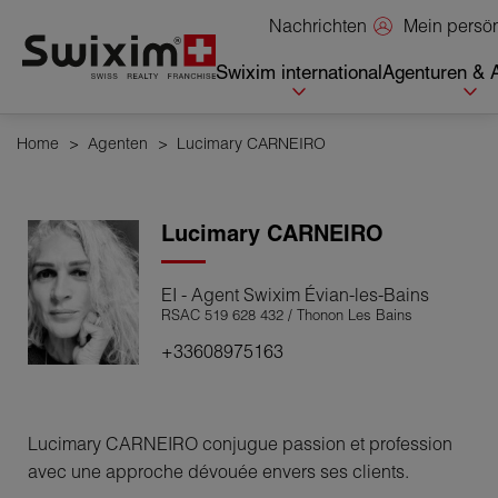
Cookies management panel
Mein persö
Nachrichten
Swixim international
Agenturen & 
Home
>
Agenten
>
Lucimary CARNEIRO
Lucimary
CARNEIRO
EI - Agent Swixim Évian-les-Bains
RSAC 519 628 432 / Thonon Les Bains
+33608975163
Lucimary CARNEIRO conjugue passion et profession
avec une approche dévouée envers ses clients.