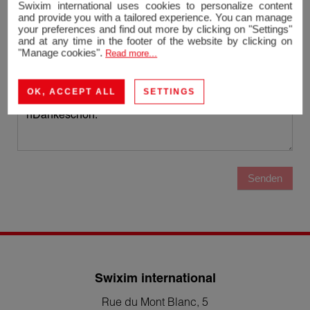
Swixim international uses cookies to personalize content
and provide you with a tailored experience. You can manage
Telefon
your preferences and find out more by clicking on "Settings"
and at any time in the footer of the website by clicking on
"Manage cookies".
Read more...
Nachricht
OK, ACCEPT ALL
SETTINGS
Senden
Swixim international
Rue du Mont Blanc, 5