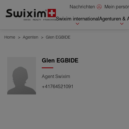
Cookies management panel
Mein persö
Nachrichten
Swixim international
Agenturen & 
Home
>
Agenten
>
Glen EGBIDE
Glen
EGBIDE
Agent Swixim
+41764521091