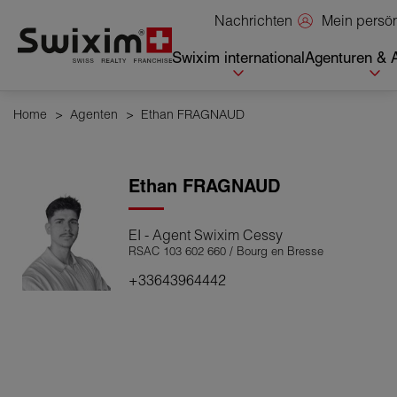
Cookies management panel
Mein persö
Nachrichten
Swixim international
Agenturen & 
Home
>
Agenten
>
Ethan FRAGNAUD
Ethan
FRAGNAUD
EI - Agent Swixim Cessy
RSAC 103 602 660 / Bourg en Bresse
+33643964442