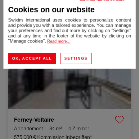
Cookies on our website
Haus
195 m²
6 Zimmer
809 000 €
Kommission inbegriffen*
Swixim international uses cookies to personalize content
and provide you with a tailored experience. You can manage
your preferences and find out more by clicking on "Settings"
Verkauf Appartement Ferney-Voltaire 4 Zimmer 84 m²
and at any time in the footer of the website by clicking on
"Manage cookies".
Read more...
Exklusives Angebot
OK, ACCEPT ALL
SETTINGS
Ferney-Voltaire
Appartement
84 m²
4 Zimmer
575 000 €
Kommission inbegriffen*