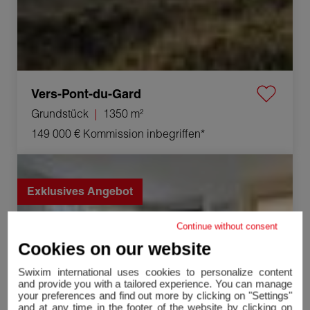
Vers-Pont-du-Gard
Grundstück
1350 m²
149 000 €
Kommission inbegriffen*
Verkauf Haus Nîmes 4 Zimmer 98 m²
Exklusives Angebot
Continue without consent
Cookies on our website
Swixim international uses cookies to personalize content
and provide you with a tailored experience. You can manage
your preferences and find out more by clicking on "Settings"
and at any time in the footer of the website by clicking on