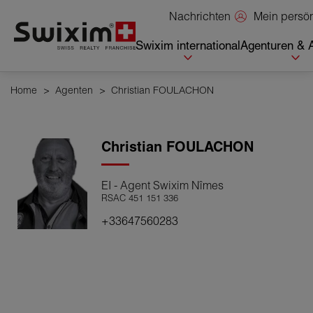
Cookies management panel
Mein persö
Nachrichten
Swixim international
Agenturen & 
Home
>
Agenten
>
Christian FOULACHON
Christian
FOULACHON
EI - Agent Swixim Nîmes
RSAC 451 151 336
+33647560283