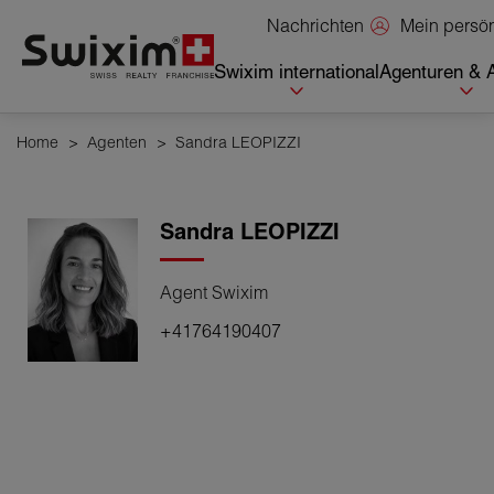
Cookies management panel
Mein persö
Nachrichten
Swixim international
Agenturen & 
Home
>
Agenten
>
Sandra LEOPIZZI
Sandra
LEOPIZZI
Agent Swixim
+41764190407