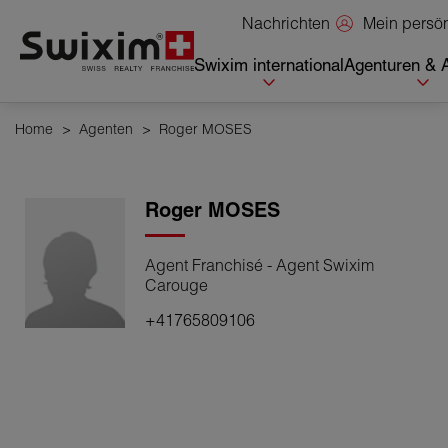
Cookies management panel
Mein persö
Nachrichten
Swixim international
Agenturen & 
Home
>
Agenten
>
Roger MOSES
Roger
MOSES
Agent Franchisé - Agent Swixim
Carouge
+41765809106