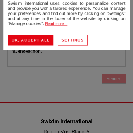
Swixim international uses cookies to personalize content
and provide you with a tailored experience. You can manage
Telefon
your preferences and find out more by clicking on "Settings"
and at any time in the footer of the website by clicking on
"Manage cookies".
Read more...
Nachricht
OK, ACCEPT ALL
SETTINGS
Senden
Swixim international
Rue du Mont Blanc, 5