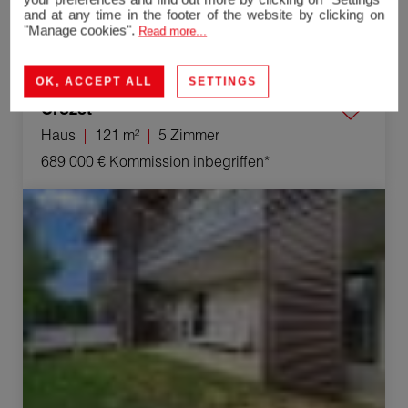
and at any time in the footer of the website by clicking on
"Manage cookies".
Read more...
OK, ACCEPT ALL
SETTINGS
Crozet
Haus
121 m²
5 Zimmer
689 000 €
Kommission inbegriffen*
Verkauf Appartement Ornex 3 Zimmer 69 m²