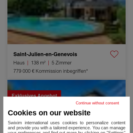
Saint-Julien-en-Genevois
Haus
138 m²
5 Zimmer
779 000 €
Kommission inbegriffen*
Verkauf Haus Crozet 5 Zimmer 121 m²
Exklusives Angebot
Continue without consent
Cookies on our website
Swixim international uses cookies to personalize content
and provide you with a tailored experience. You can manage
your preferences and find out more by clicking on "Settings"