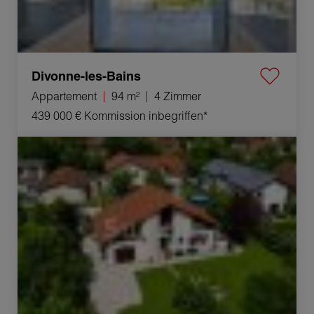
Divonne-les-Bains
Appartement
94 m²
4 Zimmer
439 000 €
Kommission inbegriffen*
Verkauf Haus Thoiry 5 Zimmer 126 m²