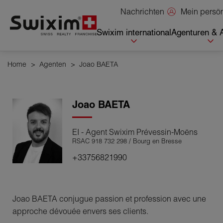
Cookies management panel
Mein persö
Nachrichten
Swixim international
Agenturen & 
Home
>
Agenten
>
Joao BAETA
Joao
BAETA
EI - Agent Swixim Prévessin-Moëns
RSAC 918 732 298 / Bourg en Bresse
+33756821990
Joao BAETA conjugue passion et profession avec une
approche dévouée envers ses clients.