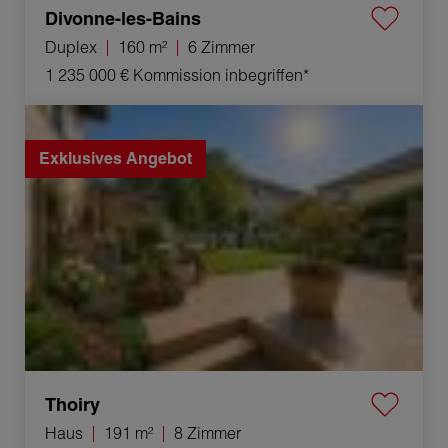
Divonne-les-Bains
Duplex
160 m²
6 Zimmer
1 235 000 €
Kommission inbegriffen*
Verkauf Haus Thoiry 8 Zimmer 191 m²
Exklusives Angebot
Thoiry
Haus
191 m²
8 Zimmer