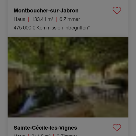
Montboucher-sur-Jabron
Haus
133.41 m²
6 Zimmer
475 000 €
Kommission inbegriffen*
Verkauf Haus Sainte-Cécile-les-Vignes 9 Zimmer 311.5 m²
Sainte-Cécile-les-Vignes