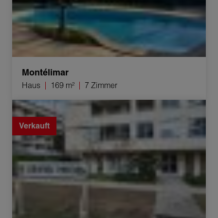
Montélimar
Haus
169 m²
7 Zimmer
Verkauf Appartement Valence 2 Zimmer 72 m²
Verkauft