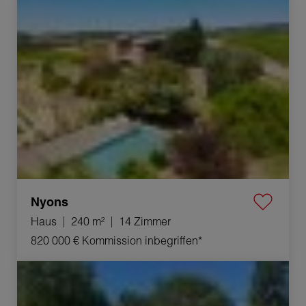
Verkauf Haus Nyons 14 Zimmer 240 m²
Nyons
Haus
240 m²
14 Zimmer
820 000 €
Kommission inbegriffen*
Verkauf Haus Montboucher-sur-Jabron 5 Zimmer
124.61 m²