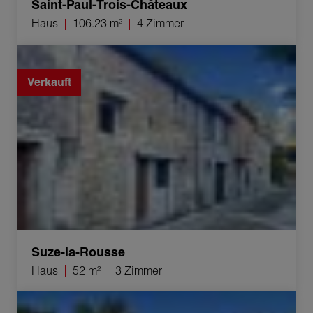
Saint-Paul-Trois-Châteaux
Haus
106.23 m²
4 Zimmer
Verkauf Haus Suze-la-Rousse 3 Zimmer 52 m²
Verkauft
Suze-la-Rousse
Haus
52 m²
3 Zimmer
Verkauf Haus Tarascon 3 Zimmer 93 m²