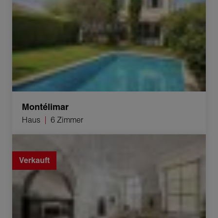
Montélimar
Haus
6 Zimmer
Verkauf Appartement La Bégude-de-Mazenc 3 Zimmer
117.44 m²
Verkauft