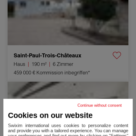
Saint-Paul-Trois-Châteaux
Haus
190 m²
6 Zimmer
459 000 €
Kommission inbegriffen*
Verkauf Haus Montélimar 9 Zimmer 370 m²
Continue without consent
Cookies on our website
Swixim international uses cookies to personalize content
and provide you with a tailored experience. You can manage
your preferences and find out more by clicking on "Settings"