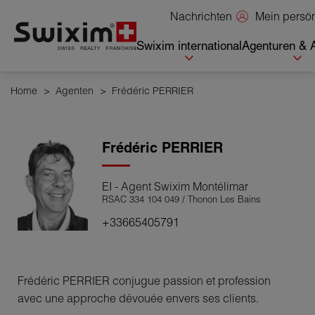
Cookies management panel
Mein persö
Nachrichten
Swixim international
Agenturen & 
Home
>
Agenten
>
Frédéric PERRIER
Frédéric
PERRIER
EI - Agent Swixim Montélimar
RSAC 334 104 049 / Thonon Les Bains
+33665405791
Frédéric PERRIER conjugue passion et profession
avec une approche dévouée envers ses clients.