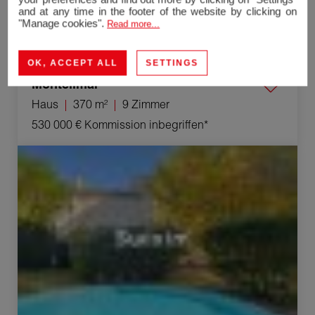
and at any time in the footer of the website by clicking on
"Manage cookies".
Read more...
OK, ACCEPT ALL
SETTINGS
Montélimar
Haus
370 m²
9 Zimmer
530 000 €
Kommission inbegriffen*
Verkauf Haus Allan 10 Zimmer 310 m²