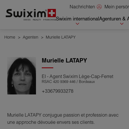
Cookies management panel
Mein persö
Nachrichten
Swixim international
Agenturen & 
Home
>
Agenten
>
Murielle LATAPY
Murielle
LATAPY
EI - Agent Swixim Lège-Cap-Ferret
RSAC 420 9369 446 / Bordeaux
+33679933278
Murielle LATAPY conjugue passion et profession avec
une approche dévouée envers ses clients.