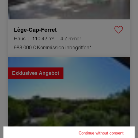
Lège-Cap-Ferret
Haus
110.42 m²
4 Zimmer
988 000 €
Kommission inbegriffen*
Verkauf Haus Cap-Ferret 4 Zimmer 91.09 m²
Exklusives Angebot
Continue without consent